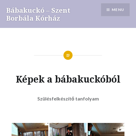
Skip
Bábakuckó – Szent
MENU
to
Borbála Kórház
content
Képek a bábakuckóból
Szülésfelkészítő tanfolyam