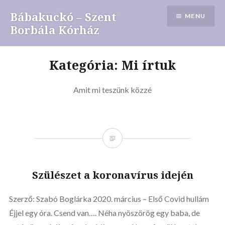
Skip
Bábakuckó – Szent
MENU
to
Borbála Kórház
content
Kategória: Mi írtuk
Amit mi teszünk közzé
Szülészet a koronavírus idején
Szerző: Szabó Boglárka 2020. március – Első Covid hullám
Éjjel egy óra. Csend van…. Néha nyöszörög egy baba, de