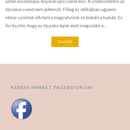
aztán összebújva Anyával újra csend lesz. A szülészetekre az
éjszakai csend nem jellemző. Főleg ez időtájban, ugyanis
ekkor szoktak elfolyni a magzatvizek és indulni a babák. Ez
ősi ösztön, hogy az éjszaka leple alatt megszülni a…
TOVÁBB
KERESS MINKET FACEBOOKON!